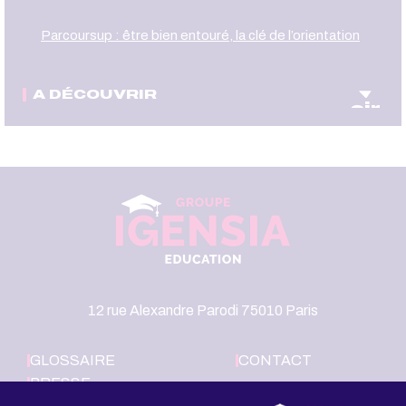
Parcoursup : être bien entouré, la clé de l’orientation
A DÉCOUVRIR
oir
12 rue Alexandre Parodi 75010 Paris
GLOSSAIRE
CONTACT
PRESSE
LE GROUPE