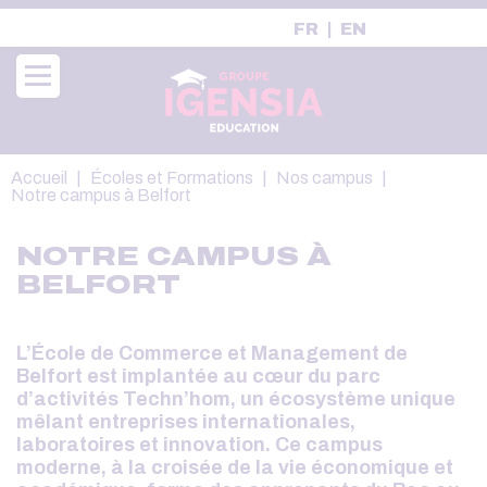
Aller
FR
EN
au
contenu
principal
Fil
Accueil
Écoles et Formations
Nos campus
d'Ariane
Notre campus à Belfort
NOTRE CAMPUS À
BELFORT
L’École de Commerce et Management de
Belfort est implantée au cœur du parc
d’activités Techn’hom, un écosystème unique
mêlant entreprises internationales,
laboratoires et innovation. Ce campus
moderne, à la croisée de la vie économique et