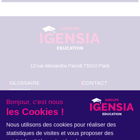
12 rue Alexandre Parodi 75010 Paris
GLOSSAIRE
CONTACT
PRESSE
LE GROUPE
Bonjour, c'est nous
IGENSIA
les Cookies !
EDUCATION
RECRUTE
Nous utilisons des cookies pour réaliser des
statistiques de visites et vous proposer des
Nous suivre