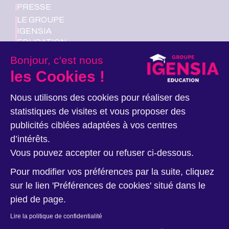
PRESSE
LE GROUPE
IGENSIA
EDUCATION
RECRUTE
Bonjour, c'est nous
les Cookies !
Nous suivre
Nous utilisons des cookies pour réaliser des
statistiques de visites et vous proposer des
publicités ciblées adaptées à vos centres
d’intérêts.
Vous pouvez accepter ou refuser ci-dessous.
Pour modifier vos préférences par la suite, cliquez
Données personnelles
Ethique et Déontologie
Mentions légales
sur le lien 'Préférences de cookies' situé dans le
Nos sites
Plan du site
pied de page.
Lire la politique de confidentialité