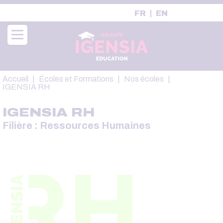
Aller
FR
EN
au
contenu
principal
Fil
Accueil
Écoles et Formations
Nos écoles
d'Ariane
IGENSIA RH
IGENSIA RH
Filière : Ressources Humaines