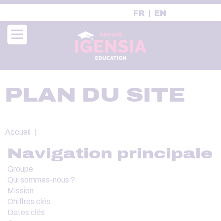
Aller
FR
EN
au
contenu
principal
PLAN DU SITE
Fil
Accueil
d'Ariane
Navigation principale
Groupe
Qui sommes-nous ?
Mission
Chiffres clés
Dates clés