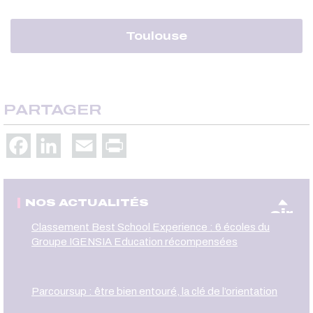
Toulouse
PARTAGER
Facebook
LinkedIn
Email
Print
NOS ACTUALITÉS
oir
Classement Best School Experience : 6 écoles du
Groupe IGENSIA Education récompensées
Parcoursup : être bien entouré, la clé de l’orientation