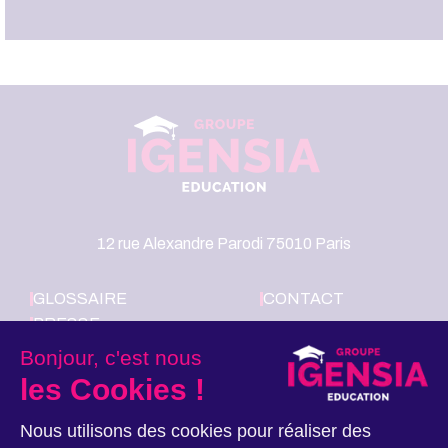
12 rue Alexandre Parodi 75010 Paris
GLOSSAIRE
CONTACT
PRESSE
LE GROUPE
Bonjour, c'est nous
IGENSIA
les Cookies !
EDUCATION
RECRUTE
Nous utilisons des cookies pour réaliser des