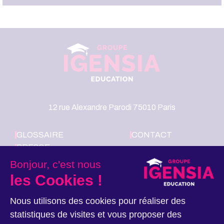
12 rue Alexandre Parodi 75010 Paris
GLOSSAIRE
CONTACT
PRESSE
LE GROUPE
Bonjour, c'est nous
IGENSIA
les Cookies !
EDUCATION
RECRUTE
Nous utilisons des cookies pour réaliser des
statistiques de visites et vous proposer des
Nous suivre