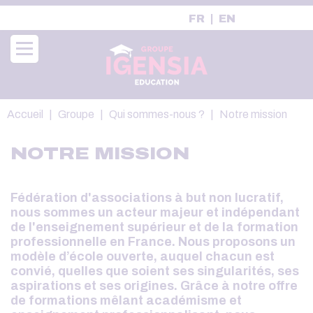
Aller
FR
EN
au
contenu
principal
Fil
Accueil
Groupe
Qui sommes-nous ?
Notre mission
d'Ariane
NOTRE MISSION
Fédération d'associations à but non lucratif,
nous sommes un acteur majeur et indépendant
de l'enseignement supérieur et de la formation
professionnelle en France. Nous proposons un
modèle d’école ouverte, auquel chacun est
convié, quelles que soient ses singularités, ses
aspirations et ses origines. Grâce à notre offre
de formations mêlant académisme et