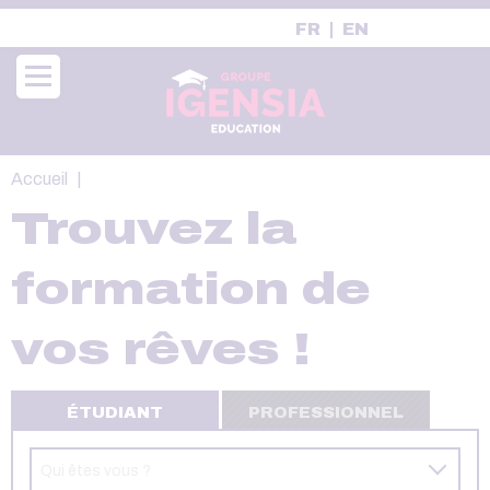
Aller
FR
EN
au
contenu
principal
Fil
Accueil
d'Ariane
Trouvez la
formation de
vos rêves !
ÉTUDIANT
PROFESSIONNEL
Qui êtes vous ?