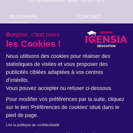
12 rue Alexandre Parodi 75010 Paris
GLOSSAIRE
CONTACT
PRESSE
LE GROUPE
Bonjour, c'est nous
IGENSIA
les Cookies !
EDUCATION
RECRUTE
Nous utilisons des cookies pour réaliser des
statistiques de visites et vous proposer des
Nous suivre
publicités ciblées adaptées à vos centres
d’intérêts.
Vous pouvez accepter ou refuser ci-dessous.
Pour modifier vos préférences par la suite, cliquez
sur le lien 'Préférences de cookies' situé dans le
pied de page.
Données personnelles
Ethique et Déontologie
Mentions légales
Lire la politique de confidentialité
Nos sites
Plan du site