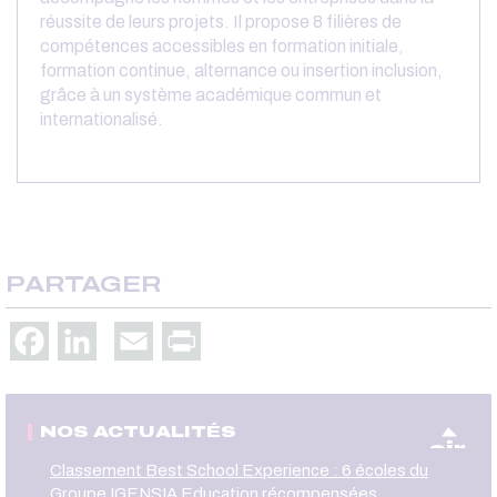
réussite de leurs projets. Il propose 8 filières de
compétences accessibles en formation initiale,
formation continue, alternance ou insertion inclusion,
grâce à un système académique commun et
internationalisé.
PARTAGER
Facebook
LinkedIn
Email
Print
NOS ACTUALITÉS
oir
Classement Best School Experience : 6 écoles du
Groupe IGENSIA Education récompensées