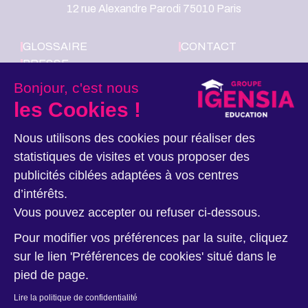
12 rue Alexandre Parodi 75010 Paris
GLOSSAIRE
CONTACT
PRESSE
LE GROUPE
Bonjour, c'est nous
IGENSIA
les Cookies !
EDUCATION
RECRUTE
Nous utilisons des cookies pour réaliser des
statistiques de visites et vous proposer des
Nous suivre
publicités ciblées adaptées à vos centres
d’intérêts.
Vous pouvez accepter ou refuser ci-dessous.
Pour modifier vos préférences par la suite, cliquez
sur le lien 'Préférences de cookies' situé dans le
pied de page.
Données personnelles
Ethique et Déontologie
Mentions légales
Lire la politique de confidentialité
Nos sites
Plan du site