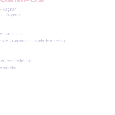
-Blagnac
700 Blagnac
ice – MEETT»
inoire – Barradels » (5 min de marche)
Aéroconstellation »
de marche)