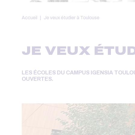
Fil
Accueil
Je veux étudier à Toulouse
d'Ariane
JE VEUX ÉTU
LES ÉCOLES DU CAMPUS IGENSIA TOUL
OUVERTES.