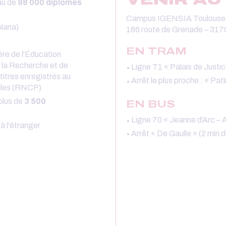
au de
98 000 diplômés
Campus IGENSIA Toulouse
lana)
186 route de Grenade – 31
EN TRAM
tère de l'Éducation
e la Recherche et de
Ligne T1 « Palais de Just
itres enregistrés au
Arrêt le plus proche : « Pat
elles (RNCP)
plus de
3 500
EN BUS
Ligne 70 « Jeanne d’Arc – 
à l'étranger
Arrêt « De Gaulle » (2 min 