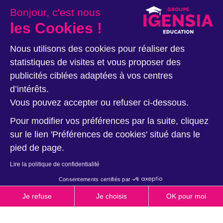
Vous redoutez de négocier votre contrat ? Vous n’êtes
Bonjour, c'est nous
pas seul ! Pourtant, le faire dès le départ, c’est poser les
bases d’une collaboration saine et équilibrée. Trop
les Cookies !
souvent perçue comme un sujet délicat, la négociation est
en réalité un signe de…
Nous utilisons des cookies pour réaliser des
statistiques de visites et vous proposer des
publicités ciblées adaptées à vos centres
d’intérêts.
Vous pouvez accepter ou refuser ci-dessous.
Pour modifier vos préférences par la suite, cliquez
sur le lien 'Préférences de cookies' situé dans le
pied de page.
Lire la politique de confidentialité
EVENEMENT
NUIT EUROPÉENNE DES
Consentements certifiés par
MUSÉES 2025 : TOP 5 DES
Je refuse
Je choisis
OK pour moi
Glossaire
Carrières
Presse
Contact
SORTIES CULTURELLES À NE
Axeptio consent
Plateforme de Gestion du Consentement : Personnalisez vos O
PAS MANQUER EN MAI