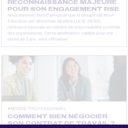
RECONNAISSANCE MAJEURE
POUR SON ENGAGEMENT RSE
Nous sommes fiers d’annoncer que le Groupe IGENSIA
Education est désormais labellisé LUCIE 26000,
référence nationale en matière de responsabilité sociétale
des organisations. Cette labellisation, valable pour une
durée de 3 ans, vient officialiser…
MONDE PROFESSIONNEL
COMMENT BIEN NÉGOCIER
SON CONTRAT DE TRAVAIL ?