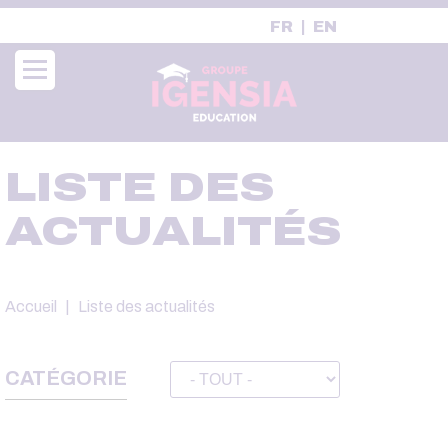
Aller
FR
EN
au
contenu
principal
LISTE DES
ACTUALITÉS
Fil
Accueil
Liste des actualités
d'Ariane
CATÉGORIE