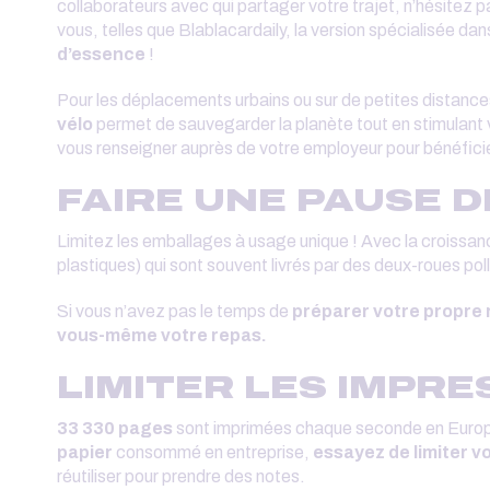
collaborateurs avec qui partager votre trajet, n’hésitez p
vous, telles que Blablacardaily, la version spécialisée dans
d’essence
!
Pour les déplacements urbains ou sur de petites distances, 
vélo
permet de sauvegarder la planète tout en stimulant v
vous renseigner auprès de votre employeur pour bénéficie
FAIRE UNE PAUSE 
Limitez les emballages à usage unique ! Avec la croissan
plastiques) qui sont souvent livrés par des deux-roues po
Si vous n’avez pas le temps de
préparer votre propre
vous-même votre repas.
LIMITER LES IMPR
33 330 pages
sont imprimées chaque seconde en Europe.
papier
consommé en entreprise,
essayez de limiter v
réutiliser pour prendre des notes.