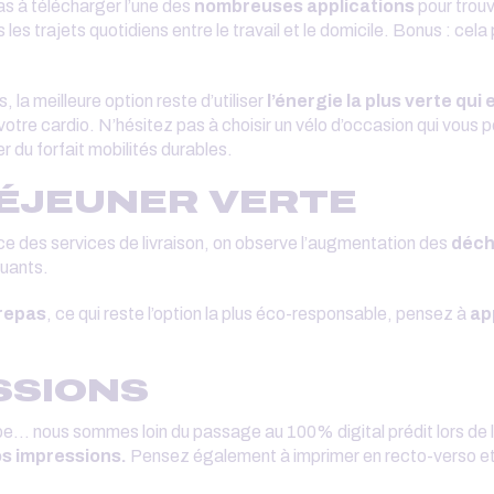
as à télécharger l’une des
nombreuses applications
pour trouv
 les trajets quotidiens entre le travail et le domicile. Bonus : cel
la meilleure option reste d’utiliser
l’énergie la plus verte qui 
otre cardio. N’hésitez pas à choisir un vélo d’occasion qui vous 
r du forfait mobilités durables.
DÉJEUNER VERTE
ce des services de livraison, on observe l’augmentation des
déch
lluants.
 repas
, ce qui reste l’option la plus éco-responsable, pensez à
ap
ESSIONS
.. nous sommes loin du passage au 100% digital prédit lors de l’
os impressions.
Pensez également à imprimer en recto-verso et 