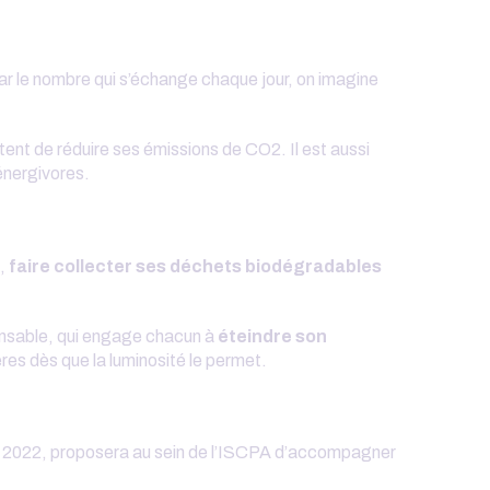
 par le nombre qui s’échange chaque jour, on imagine
tent de réduire ses émissions de CO2. Il est aussi
 énergivores.
,
faire collecter ses déchets biodégradables
onsable, qui engage chacun à
éteindre son
ères dès que la luminosité le permet.
ée 2022, proposera au sein de l’ISCPA d’accompagner