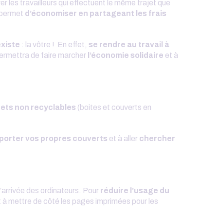
er les travailleurs qui effectuent le même trajet que
a permet
d’économiser en partageant les frais
existe
: la vôtre ! En effet,
se rendre au travail à
permettra de faire marcher
l’économie solidaire
et à
ets non recyclables
(boites et couverts en
porter vos propres couverts
et à aller
chercher
arrivée des ordinateurs. Pour
réduire l’usage du
à mettre de côté les pages imprimées pour les