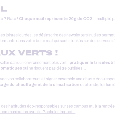
IL
te ? Raté !
Chaque mail représente 20g de CO2
... multiplié
ces jointes lourdes, se désinscrire des newsletters inutiles permet
dormants dans votre boite mail qui sont stockés sur des serveurs
UX VERTS !
ailler dans un environnement plus vert :
pratiquer le tri sélectif
utomatiques
qui ne risquent pas d’être oubliées...
vec vos collaborateurs et signer ensemble une charte éco-resp
usage du chauffage et de la climatisation
et éteindre les lumi
t des
habitudes éco-responsables sur ses campus
et, à la rentr
a communication avec le Bachelor Impact.