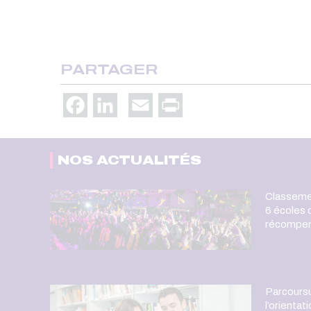
PARTAGER
Facebook
LinkedIn
Email
Print
NOS ACTUALITÉS
Classeme
6 écoles
récompe
Parcoursup
l’orientat