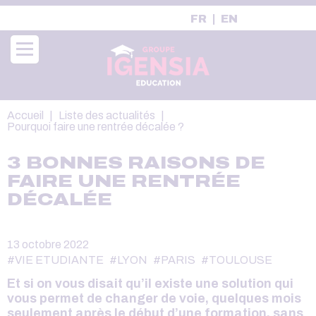
Aller
FR
EN
au
contenu
principal
Fil
Accueil
Liste des actualités
d'Ariane
Pourquoi faire une rentrée décalée ?
3 BONNES RAISONS DE
FAIRE UNE RENTRÉE
DÉCALÉE
13 octobre 2022
#VIE ETUDIANTE
#LYON
#PARIS
#TOULOUSE
Et si on vous disait qu’il existe une solution qui
vous permet de
changer de voie
, quelques mois
seulement après le début d’une formation, sans