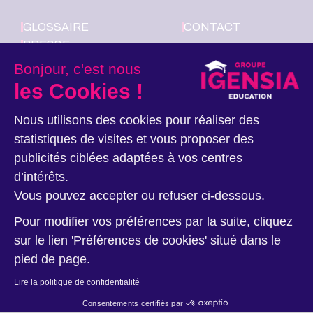
GLOSSAIRE
CONTACT
PRESSE
LE GROUPE
Bonjour, c'est nous
IGENSIA
les Cookies !
EDUCATION
RECRUTE
Nous utilisons des cookies pour réaliser des
statistiques de visites et vous proposer des
Nous suivre
publicités ciblées adaptées à vos centres
d’intérêts.
Vous pouvez accepter ou refuser ci-dessous.
Pour modifier vos préférences par la suite, cliquez
sur le lien 'Préférences de cookies' situé dans le
pied de page.
Données personnelles
Ethique et Déontologie
Mentions légales
Lire la politique de confidentialité
Nos sites
Plan du site
Consentements certifiés par