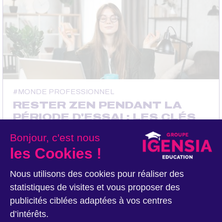
MONDE PROFESSIONNEL
RESTER ZEN PENDANT LA
PÉRIODE D'ESSAI : LES CLÉS
DU SUCCÈS
Bonjour, c'est nous
Selon une étude Indeed, 30 % des Français angoissent à
les Cookies !
l’idée de ne pas valider cette étape décisive. Peur que
l’entreprise ne vous convienne pas, sentiment de ne pas
être à la hauteur… L’ombre de la rupture de contrat plane
Nous utilisons des cookies pour réaliser des
sur votre prise de poste…
statistiques de visites et vous proposer des
publicités ciblées adaptées à vos centres
d’intérêts.