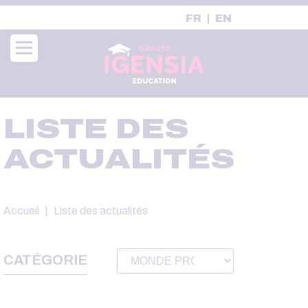
Aller
FR
EN
au
contenu
principal
LISTE DES
ACTUALITÉS
Fil
Accueil
Liste des actualités
d'Ariane
CATÉGORIE